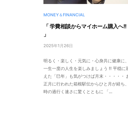
MONEY＆FINANCIAL
「 学費相談からマイホーム購入へ!!
」
2025年1月26日
b
y
明るく・楽しく・元気に・心身共に健康に
晃
清
一生一度の人生を楽しみましょう !! 平穏に
野
えた「巳年」も気がつけば月末・・・・・ 
正月に行われた箱根駅伝からひと月が経ち
時の過行く速さに驚くとともに 「...