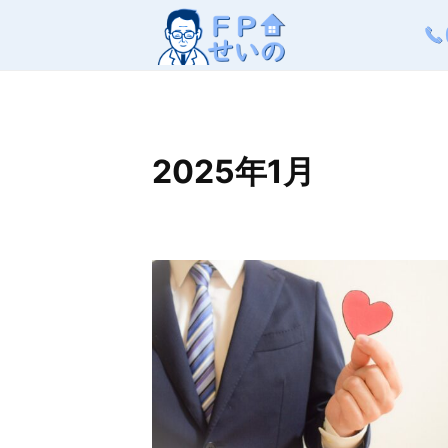
コ
ン
テ
ン
ツ
2025年1月
へ
ス
キ
ッ
プ