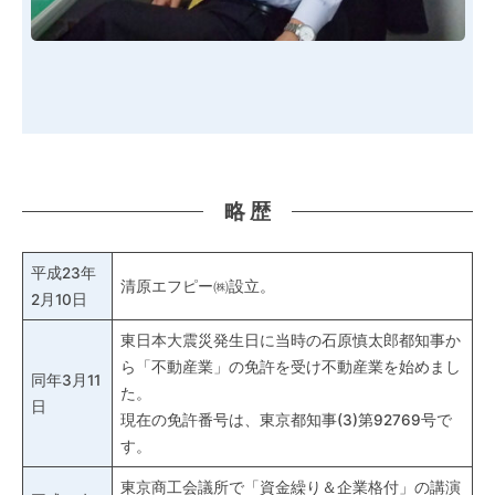
略 歴
平成23年
清原エフピー㈱設立。
2月10日
東日本大震災発生日に当時の石原慎太郎都知事か
ら「不動産業」の免許を受け不動産業を始めまし
同年3月11
た。
日
現在の免許番号は、東京都知事(3)第92769号で
す。
東京商工会議所で「資金繰り＆企業格付」の講演