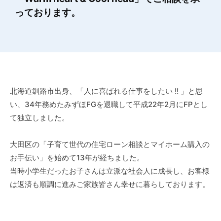
2024
っております。
年
6
月
14
日
by
北海道釧路市出身、「人に喜ばれる仕事をしたい !! 」と思
cuore_mizuki
い、34年務めたみずほFGを退職して平成22年2月にFPとし
て独立しました。
大田区の「子育て世代の住宅ローン相談とマイホーム購入の
お手伝い」を始めて13年が経ちました。
当時小学生だったお子さんは立派な社会人に成長し、お客様
は返済も順調に進みご家族皆さん幸せに暮らしております。