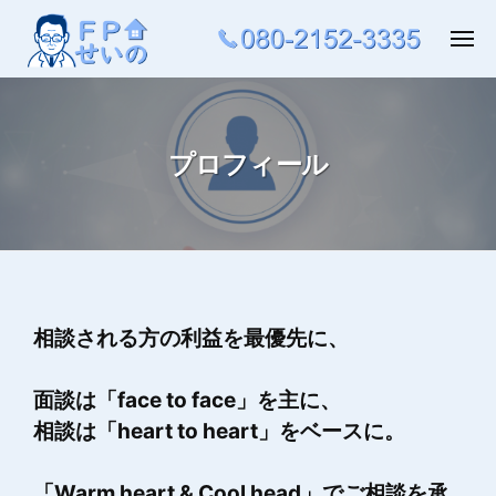
ュ
コ
ー
ン
メ
ニ
テ
ュ
ー
ン
ツ
プロフィール
へ
ス
キ
ッ
プ
プ
ロ
相談される方の利益を最優先に、
フ
ィ
面談は「face to face」を主に、
ー
相談は「heart to heart」をベースに。
ル
「Warm heart & Cool head」でご相談を承