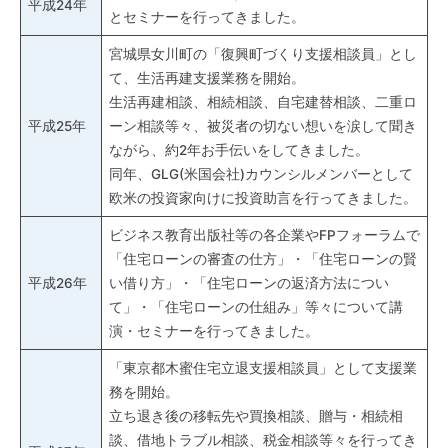
平成24年
とセミナーを行ってきました。
宮城県女川町の「復興町づくり支援相談員」とし
て、生活再建支援業務を開始。
生活再建相談、相続相談、自宅建替相談、二重ロ
平成25年
ーン相談等々、被災者の切ない想いを涙して聞き
ながら、約2年お手伝いをしてきました。
同年、GLG(米国会社)カウンシルメンバーとして
欧米の投資家向けに投資助言を行ってきました。
ビジネス教育出版社等の各企業やFPフォーラムで
「住宅ローンの審査の仕方」・「住宅ローンの賢
平成26年
い借り方」・「住宅ローンの返済方法につい
て」・「住宅ローンの仕組み」等々について講
演・セミナーを行ってきました。
「東京都木蜜住宅立退支援相談員」として支援業
務を開始。
立ち退き後の移転先や買換相談、贈与・相続相
談、借地トラブル相談、税金相談等々を行ってき