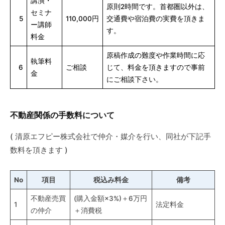
講演・
原則2時間です。首都圏以外は、
セミナ
5
110,000円
交通費や宿泊費の実費を頂きま
ー講師
す。
料金
原稿作成の難度や作業時間に応
執筆料
6
ご相談
じて、料金を頂きますので事前
金
にご相談下さい。
不動産関係の手数料について
( 清原エフピー株式会社で仲介・媒介を行い、同社が下記手
数料を頂きます )
No
項目
税込み料金
備考
不動産売買
(購入金額×3%)＋6万円
1
法定料金
の仲介
＋消費税