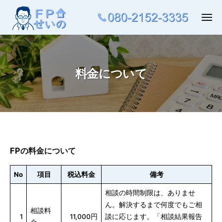
ュ
コ
ー
ン
メ
ニ
テ
ュ
ー
ン
ツ
料金について
へ
ス
キ
ッ
料
プ
金
FPの料金について
に
つ
No
項目
税込料金
備考
い
相談の時間制限は、ありませ
ん。解決するまで何度でもご相
て
相談料
1
11,000円
談に応じます。「相談結果報告