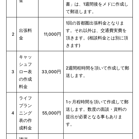
金
書」は、1週間後をメドに作成し
2024
て郵送します。
年
6
1回の首都圏出張料金となりま
月
出張料
す。それ以外は、交通費実費を
2
11,000円
11
金
頂きます。(相談料金とは別に頂
日
きます)
by
キャッ
cuore_mizuki
シュフ
2週間程時間を頂いて作成して郵
3
ロー表
33,000円
送します。
の作成
料金
ライフ
1ヶ月程時間を頂いて作成して郵
プラン
送します。数度の面談・資料の
4
ニング
55,000円
提出が必要となる事もありま
表の作
す。
成料金