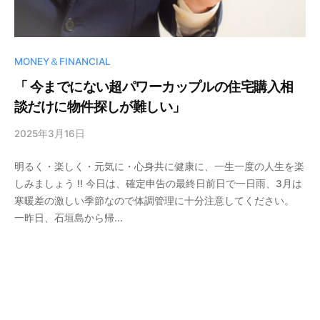
MONEY＆FINANCIAL
「 今までにない超パワーカップルの住宅購入相
談だけに物件探しが難しい」
2025年3月16日
b
y
明るく・楽しく・元気に・心身共に健康に、一生一度の人生を楽
晃
しみましょう !! 今日は、確定申告の最終日前日で一日雨、3月は
清
寒暖差の激しい季節なので体調管理に十分注意してください。
野
一昨日、石垣島から帰...