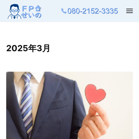
ュ
コ
ー
ン
メ
ニ
テ
ュ
ー
ン
ツ
へ
2025年3月
ス
キ
ッ
プ