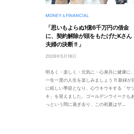
MONEY＆FINANCIAL
「思いもよらぬ1億6千万円の借金
に、契約解除が頭をもたげたKさん
夫婦の決断 !! 」
2026年5月18日
b
y
明るく・楽しく・元気に・心身共に健康に
晃
清
一生一度の人生を楽しみましょう !! 新緑が
野
に眩しい季節となり、心ウキウキする「サ
キ」を迎えました。ゴールデンウイークも
っという間に過ぎ去り、この初夏はザ...