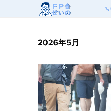
コ
ン
テ
ン
ツ
2026年5月
へ
ス
キ
ッ
プ