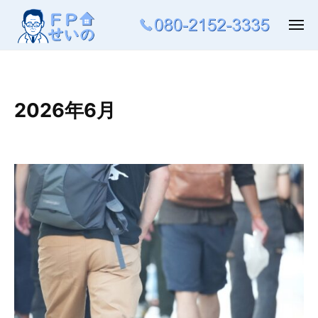
ュ
コ
ー
ン
メ
ニ
テ
ュ
ー
ン
ツ
へ
2026年6月
ス
キ
ッ
プ