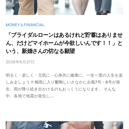
MONEY＆FINANCIAL
「ブライダルローンはあるけれど貯蓄はありませ
ん、だけどマイホームが今欲しいんです！！」と
いう、新婚さんの切なる願望
2026年6月27日
b
y
明るく・楽しく・元気に・心身共に健康に、一生一度の人生を楽
晃
しみましょう !! 梅雨に入り鬱陶しいさなかに台風7号・8号が発
清
生、雨が降り続き出かけるのもおっくうになります。 そんな
野
中、各地で地震が発生し...