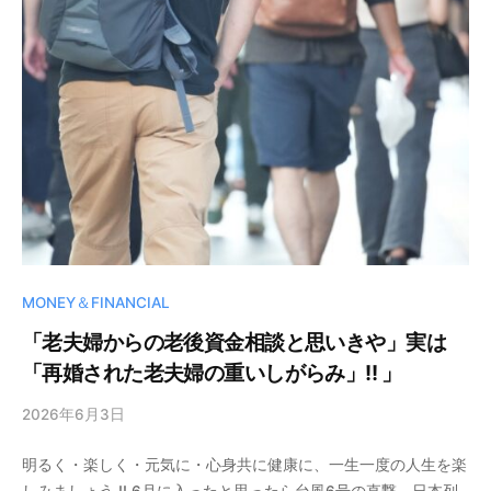
MONEY＆FINANCIAL
「老夫婦からの老後資金相談と思いきや」実は
「再婚された老夫婦の重いしがらみ」!! 」
2026年6月3日
b
y
明るく・楽しく・元気に・心身共に健康に、一生一度の人生を楽
晃
しみましょう !! 6月に入ったと思ったら台風6号の直撃。日本列