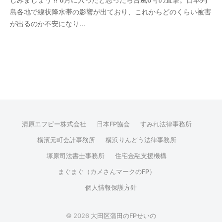
清
島各地で線状降水帯の影響が出ており、これからどのくらい被害
野
が出るのか不安になり...
清原エフピー株式会社
日本FP協会
すみれ法律事務所
横濱元町会計事務所
横浜りんどう法律事務所
塚原司法書士事務所
住宅金融支援機構
まぐまぐ（カメさんマークのFP）
個人情報保護方針
© 2026
大田区蒲田のFPせいの