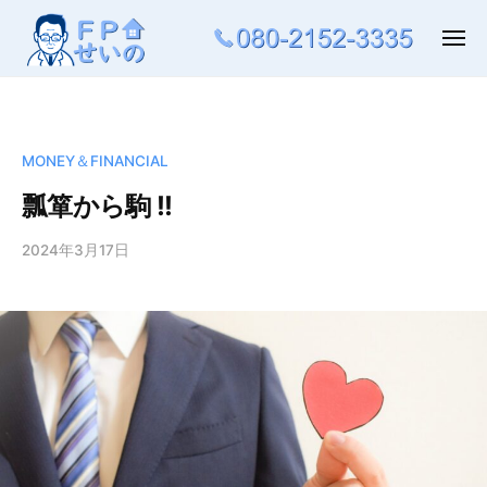
ュ
コ
ー
ン
メ
ニ
テ
ュ
ー
ン
ツ
へ
MONEY＆FINANCIAL
ス
瓢箪から駒 !!
キ
ッ
2024年3月17日
b
プ
y
晃
清
野