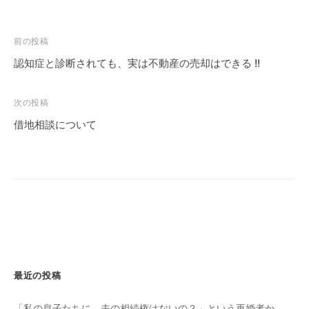
投
前の投稿
稿
認知症と診断されても、実は不動産の売却はできる !!
ナ
ビ
次の投稿
ゲ
借地相談について
ー
シ
ョ
ン
最近の投稿
「私の息子たちに、夫の相続権はないの？」という再婚者か