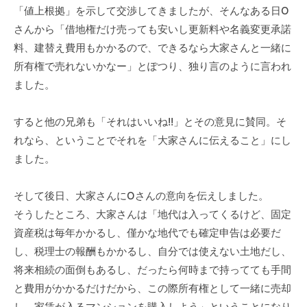
「値上根拠」を示して交渉してきましたが、そんなある日О
さんから「借地権だけ売っても安いし更新料や名義変更承諾
料、建替え費用もかかるので、できるなら大家さんと一緒に
所有権で売れないかなー」とぽつり、独り言のように言われ
ました。
すると他の兄弟も「それはいいね!!」とその意見に賛同。そ
れなら、ということでそれを「大家さんに伝えること」にし
ました。
そして後日、大家さんにОさんの意向を伝えしました。
そうしたところ、大家さんは「地代は入ってくるけど、固定
資産税は毎年かかるし、僅かな地代でも確定申告は必要だ
し、税理士の報酬もかかるし、自分では使えない土地だし、
将来相続の面倒もあるし、だったら何時まで持ってても手間
と費用がかかるだけだから、この際所有権として一緒に売却
し、家賃が入るマンションを購入しよう」ということになり