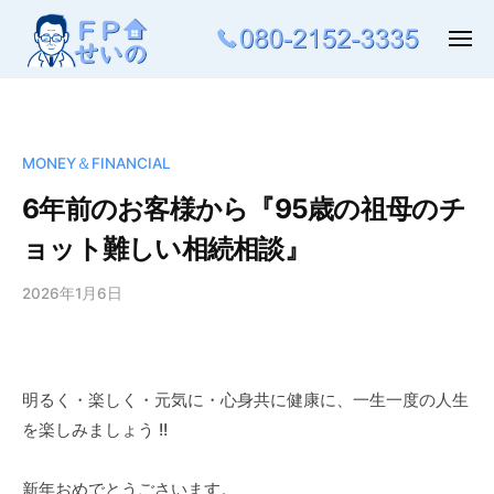
ュ
コ
ー
ン
メ
ニ
テ
ュ
ー
ン
ツ
へ
MONEY＆FINANCIAL
ス
6年前のお客様から『95歳の祖母のチ
キ
ョット難しい相続相談』
ッ
プ
2026年1月6日
b
y
晃
清
明るく・楽しく・元気に・心身共に健康に、一生一度の人生
野
を楽しみましょう !!
新年おめでとうごさいます。