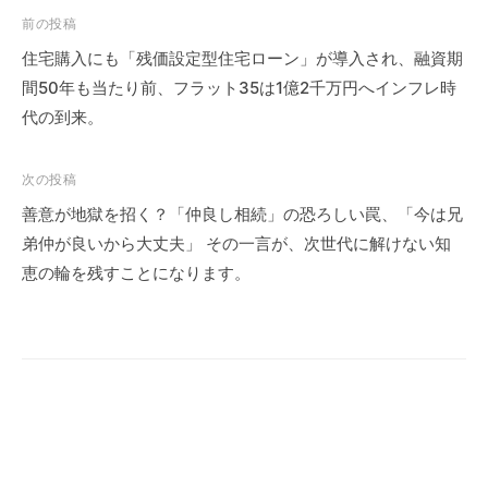
投
前の投稿
稿
住宅購入にも「残価設定型住宅ローン」が導入され、融資期
ナ
間50年も当たり前、フラット35は1億2千万円へインフレ時
ビ
代の到来。
ゲ
ー
次の投稿
シ
善意が地獄を招く？「仲良し相続」の恐ろしい罠、「今は兄
ョ
弟仲が良いから大丈夫」 その一言が、次世代に解けない知
ン
恵の輪を残すことになります。